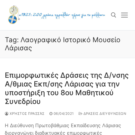
Skip
to
content
Tag:
Λαογραφικό Ιστορικό Μουσείο
Search for:
Λάρισας
Επιμορφωτικές Δράσεις της Δ/νσης
Α/θμιας Εκπ/σης Λάρισας για την
υποστήριξη του 8ου Μαθητικού
Συνεδρίου
ΧΡΉΣΤΟΣ ΠΡΑΣΣΆΣ
06/04/2021
ΔΡΑΣΕΙΣ ΔΙΕΥΘΥΝΣΕΩΝ
Η Διεύθυνση Πρωτοβάθμιας Εκπαίδευσης Λάρισας
διοργανώνει διαδικτυακές επιμορφωτικές