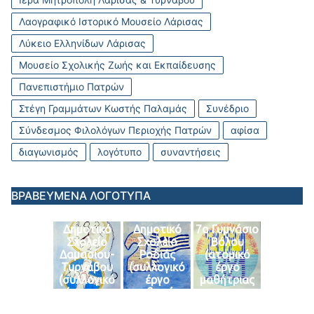
Λαογραφικό Ιστορικό Μουσείο Λάρισας
Λύκειο Ελληνίδων Λάρισας
Μουσείο Σχολικής Ζωής και Εκπαίδευσης
Πανεπιστήμιο Πατρών
Στέγη Γραμμάτων Κωστής Παλαμάς
Συνέδριο
Σύνδεσμος Φιλολόγων Περιοχής Πατρών
αφίσα
διαγωνισμός
λογότυπο
συναντήσεις
ΒΡΑΒΕΥΜΕΝΑ ΛΟΓΟΤΥΠΑ
Δημοτικό
Δημοτικό
7ο Γυμνάσιο
Σχολείο
Σχολείο
Βόλου
Δαμασίου-
Ροδιάς
(ατομικό
Τυρνάβου
(συλλογικό
έργο
(συλλογικό
έργο
μαθήτριας
έργο της
μαθητών
του
ΣΤ’ τάξης)
τάξεων Γ’-
τμήματος