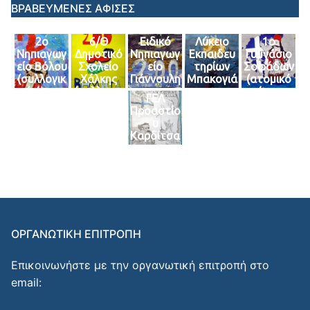
Δ’-ΣΤ’)
Γ3)
ΒΡΑΒΕΥΜΕΝΕΣ ΑΦΙΣΕΣ
2ο
6/Θ
Ειδικό
Λύκειο
1ο
Νηπιαγωγ
Δημοτικό
Νηπιαγωγ
Εκπαιδευ
Γυμνάσιο
είο Βόλου
Σχολείο
είο
τηρίων
Σοφάδων
(συλλογικ
Χάλκης
Γιάννουλη
Μπακογιά
(ατομικό
ό έργο
(συλλογικ
ς
ννη
έργο
ΓΕΛ
του
ό Έργο
(συλλογικ
(ατομικό
μαθήτρια
Προαστίο
πρωινού
των
ό έργο)
έργο
ς του
υ
τμήματος
μαθητών
μαθήτρια
τμήματος
Καρδίτσα
4)
της Ε’
ς
Γ2)
ς
Τάξης)
Α΄Λυκείο
(συλλογικ
υ)
ό έργο
μαθητών
της Α’
τάξης)
ΟΡΓΑΝΩΤΙΚΗ ΕΠΙΤΡΟΠΗ
Επικοινωνήστε με την οργανωτική επιτροπή στο
email: