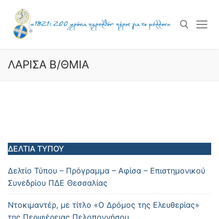
Skip
to
content
ΛΑΡΙΣΑ Β/ΘΜΙΑ
Search for:
ΔΕΛΤΙΑ ΤΥΠΟΥ
Δελτίο Τύπου – Πρόγραμμα – Αφίσα – Επιστημονικού
Συνεδρίου ΠΔΕ Θεσσαλίας
Ντοκιμαντέρ, με τίτλο «Ο Δρόμος της Ελευθερίας»
της Περιφέρειας Πελοποννήσου