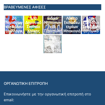
ΣΤ’ τάξης)
τάξεων Γ’-
τμήματος
Δ’-ΣΤ’)
Γ3)
ΒΡΑΒΕΥΜΕΝΕΣ ΑΦΙΣΕΣ
2ο
6/Θ
Ειδικό
Λύκειο
1ο
Νηπιαγωγ
Δημοτικό
Νηπιαγωγ
Εκπαιδευ
Γυμνάσιο
είο Βόλου
Σχολείο
είο
τηρίων
Σοφάδων
(συλλογικ
Χάλκης
Γιάννουλη
Μπακογιά
(ατομικό
ό έργο
(συλλογικ
ς
ννη
έργο
ΓΕΛ
του
ό Έργο
(συλλογικ
(ατομικό
μαθήτρια
Προαστίο
πρωινού
των
ό έργο)
έργο
ς του
υ
τμήματος
μαθητών
μαθήτρια
τμήματος
Καρδίτσα
4)
της Ε’
ς
Γ2)
ς
Τάξης)
Α΄Λυκείο
(συλλογικ
υ)
ό έργο
μαθητών
της Α’
τάξης)
ΟΡΓΑΝΩΤΙΚΗ ΕΠΙΤΡΟΠΗ
Επικοινωνήστε με την οργανωτική επιτροπή στο
email: