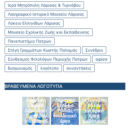
Ιερά Μητρόπολη Λάρισας & Τυρνάβου
Λαογραφικό Ιστορικό Μουσείο Λάρισας
Λύκειο Ελληνίδων Λάρισας
Μουσείο Σχολικής Ζωής και Εκπαίδευσης
Πανεπιστήμιο Πατρών
Στέγη Γραμμάτων Κωστής Παλαμάς
Συνέδριο
Σύνδεσμος Φιλολόγων Περιοχής Πατρών
αφίσα
διαγωνισμός
λογότυπο
συναντήσεις
ΒΡΑΒΕΥΜΕΝΑ ΛΟΓΟΤΥΠΑ
Δημοτικό
Δημοτικό
7ο Γυμνάσιο
Σχολείο
Σχολείο
Βόλου
Δαμασίου-
Ροδιάς
(ατομικό
Τυρνάβου
(συλλογικό
έργο
(συλλογικό
έργο
μαθήτριας
έργο της
μαθητών
του