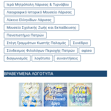
Ιερά Μητρόπολη Λάρισας & Τυρνάβου
Λαογραφικό Ιστορικό Μουσείο Λάρισας
Λύκειο Ελληνίδων Λάρισας
Μουσείο Σχολικής Ζωής και Εκπαίδευσης
Πανεπιστήμιο Πατρών
Στέγη Γραμμάτων Κωστής Παλαμάς
Συνέδριο
Σύνδεσμος Φιλολόγων Περιοχής Πατρών
αφίσα
διαγωνισμός
λογότυπο
συναντήσεις
ΒΡΑΒΕΥΜΕΝΑ ΛΟΓΟΤΥΠΑ
Δημοτικό
Δημοτικό
7ο Γυμνάσιο
Σχολείο
Σχολείο
Βόλου
Δαμασίου-
Ροδιάς
(ατομικό
Τυρνάβου
(συλλογικό
έργο
(συλλογικό
έργο
μαθήτριας
έργο της
μαθητών
του