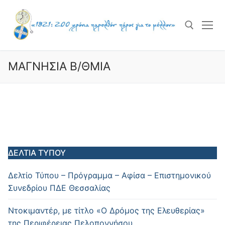
Skip
to
content
ΜΑΓΝΗΣΙΑ Β/ΘΜΙΑ
Search for:
ΔΕΛΤΙΑ ΤΥΠΟΥ
Δελτίο Τύπου – Πρόγραμμα – Αφίσα – Επιστημονικού
Συνεδρίου ΠΔΕ Θεσσαλίας
Ντοκιμαντέρ, με τίτλο «Ο Δρόμος της Ελευθερίας»
της Περιφέρειας Πελοποννήσου