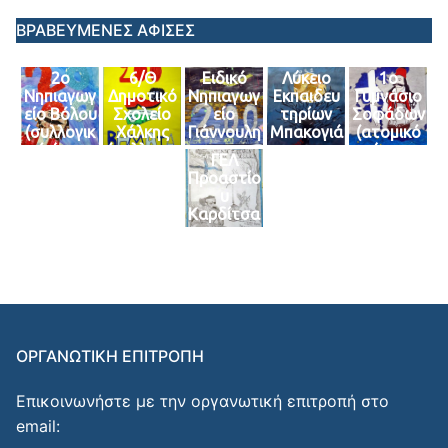
ΣΤ’ τάξης)
τάξεων Γ’-
τμήματος
Δ’-ΣΤ’)
Γ3)
ΒΡΑΒΕΥΜΕΝΕΣ ΑΦΙΣΕΣ
2ο
6/Θ
Ειδικό
Λύκειο
1ο
Νηπιαγωγ
Δημοτικό
Νηπιαγωγ
Εκπαιδευ
Γυμνάσιο
είο Βόλου
Σχολείο
είο
τηρίων
Σοφάδων
(συλλογικ
Χάλκης
Γιάννουλη
Μπακογιά
(ατομικό
ό έργο
(συλλογικ
ς
ννη
έργο
ΓΕΛ
του
ό Έργο
(συλλογικ
(ατομικό
μαθήτρια
Προαστίο
πρωινού
των
ό έργο)
έργο
ς του
υ
τμήματος
μαθητών
μαθήτρια
τμήματος
Καρδίτσα
4)
της Ε’
ς
Γ2)
ς
Τάξης)
Α΄Λυκείο
(συλλογικ
υ)
ό έργο
μαθητών
της Α’
τάξης)
ΟΡΓΑΝΩΤΙΚΗ ΕΠΙΤΡΟΠΗ
Επικοινωνήστε με την οργανωτική επιτροπή στο
email: